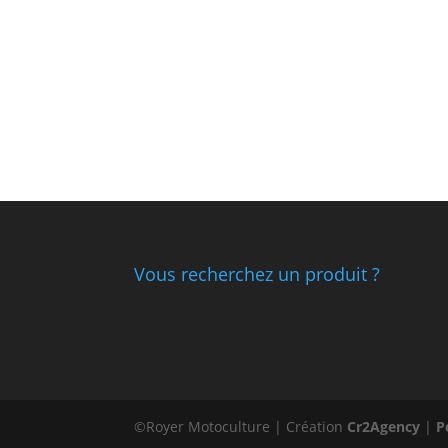
Vous recherchez un produit ?
©Royer Motoculture | Création
Cr2Agency
|
P