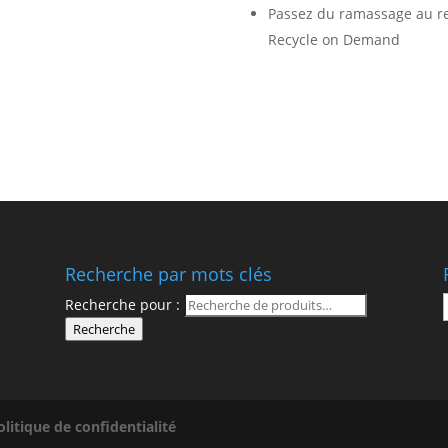
Passez du ramassage au re
Recycle on Demand
Recherche par mots clés
Recherche pour :
Recherche
olitique de confidentialité