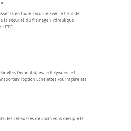
que
ser la en toute sécurité avec le frein de
de la sécurité du freinage Hydraulique
de PTC).
idelles Démontables: la Polyvalence !
nsporter? l’option Echelettes Fourragère est
ité: les rehausses de 35cm vous décuple le