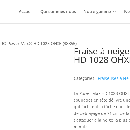
Accueil
Qui sommes nous
Notre gamme
No
TORO Power Max® HD 1028 OHXE (38855)
Fraise à nei
HD 1028 OHXE
Catégories :
Fraiseuses à Ne
La Power Max HD 1028 OHXE 
soupapes en tête délivre un
qui facilitent la tâche dans l
de déblayage de 71 cm de la
s’attaquer à la neige la plus
minute.