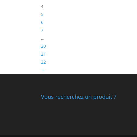
4
5
6
7
…
20
21
22
→
Vous recherchez un produit ?